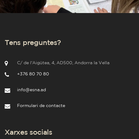
Tens preguntes?
C/ de l'Aigütea, 4, AD500, Andorra la Vella
+376 80 70 80
info@esna.ad
Formulari de contacte
Xarxes socials