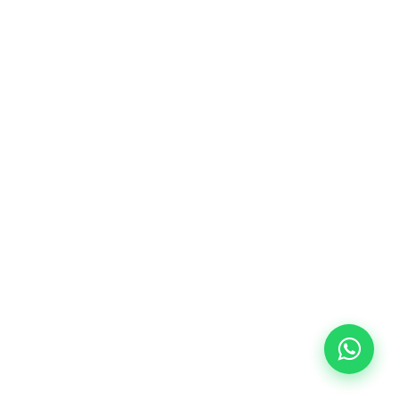
adolescentes de 14 a 18 años -
JUEVES 18-19.30 h
113
€
10/09/2026
18:00
🏷️ Precio por mensualidad: 113 €