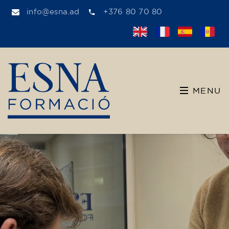
info@esna.ad
+376 80 70 80
MENU