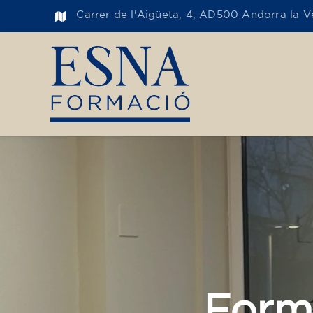
Carrer de l'Aigüeta, 4, AD500 Andorra la Ve