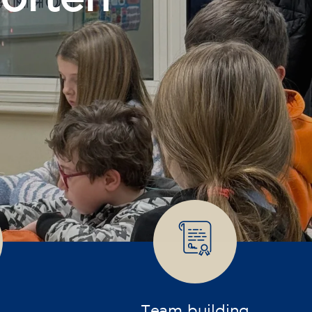
talent
Team building