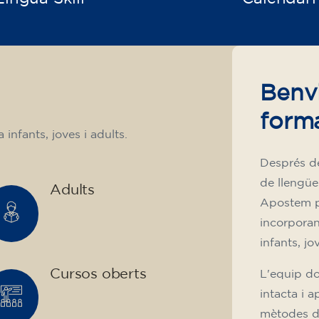
Benv
form
infants, joves i adults.
Després d
de llengüe
Adults
Apostem pe
incorporant
infants, jo
Cursos oberts
L'equip do
intacta i 
mètodes di