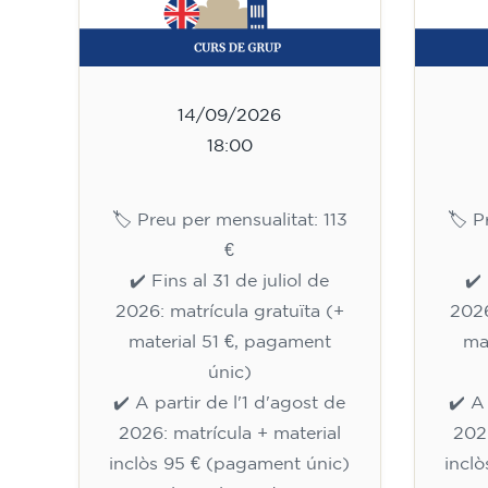
14/09/2026
18:00
🏷️ Preu per mensualitat: 113
🏷️ 
€
✔️ Fins al 31 de juliol de
✔️ 
2026: matrícula gratuïta (+
2026
material 51 €, pagament
ma
únic)
✔️ A partir de l'1 d'agost de
✔️ A
2026: matrícula + material
2026
inclòs 95 € (pagament únic)
incl