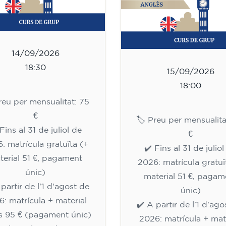
14/09/2026
18:30
15/09/2026
18:00
Preu per mensualitat: 75
€
🏷️ Preu per mensualita
Fins al 31 de juliol de
€
: matrícula gratuïta (+
✔️ Fins al 31 de julio
terial 51 €, pagament
2026: matrícula gratuï
únic)
material 51 €, pagam
 partir de l'1 d'agost de
únic)
: matrícula + material
✔️ A partir de l'1 d'ago
òs 95 € (pagament únic)
2026: matrícula + mat