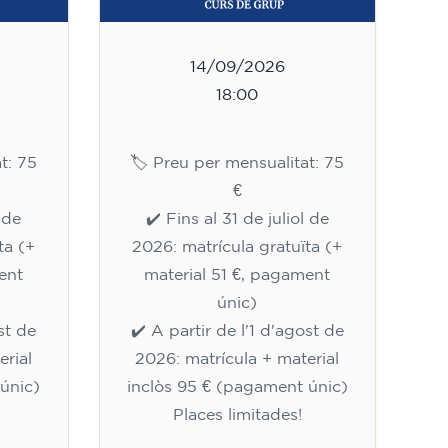
14/09/2026
18:00
t: 75
🏷️ Preu per mensualitat: 75
€
l de
✔️ Fins al 31 de juliol de
ta (+
2026: matrícula gratuïta (+
ent
material 51 €, pagament
únic)
st de
✔️ A partir de l'1 d'agost de
erial
2026: matrícula + material
únic)
inclòs 95 € (pagament únic)
Places limitades!