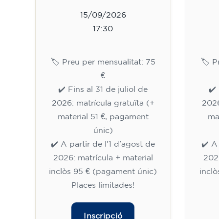
15/09/2026
17:30
🏷️ Preu per mensualitat: 75
🏷️ 
€
✔️ Fins al 31 de juliol de
✔️ 
2026: matrícula gratuïta (+
2026
material 51 €, pagament
ma
únic)
✔️ A partir de l'1 d'agost de
✔️ A
2026: matrícula + material
2026
inclòs 95 € (pagament únic)
incl
Places limitades!
Inscripció