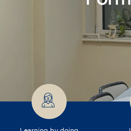
Junts
Learning by doing