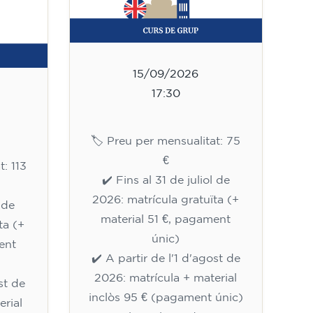
15/09/2026
17:30
🏷️ Preu per mensualitat: 75
€
t: 113
✔️ Fins al 31 de juliol de
2026: matrícula gratuïta (+
l de
material 51 €, pagament
ta (+
únic)
ent
✔️ A partir de l'1 d'agost de
2026: matrícula + material
st de
inclòs 95 € (pagament únic)
erial