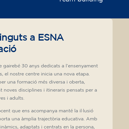
inguts a ESNA
ació
e gairebé 30 anys dedicats a l’ensenyament
s, el nostre centre inicia una nova etapa.
r una formació més diversa i oberta,
 noves disciplines i itineraris pensats per a
ves i adults.
cent que ens acompanya manté la il·lusió
aporta una àmplia trajectòria educativa. Amb
nàmics, adaptats i centrats en la persona,