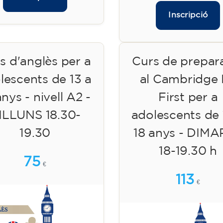
Inscripció
s d'anglès per a
Curs de prepar
lescents de 13 a
al Cambridge
anys - nivell A2 -
First per a
ILLUNS 18.30-
adolescents de 
19.30
18 anys - DIM
18-19.30 h
75
€
113
€