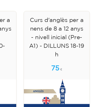
er a
Curs d'anglès per a
 anys
nens de 8 a 12 anys
- nivell inicial (Pre-
0-
A1) - DILLUNS 18-19
h
75
€