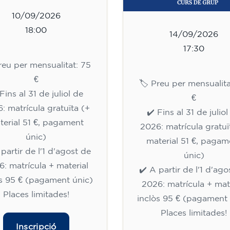
10/09/2026
18:00
14/09/2026
17:30
Preu per mensualitat: 75
€
🏷️ Preu per mensualita
Fins al 31 de juliol de
€
: matrícula gratuïta (+
✔️ Fins al 31 de julio
terial 51 €, pagament
2026: matrícula gratuï
únic)
material 51 €, pagam
 partir de l'1 d'agost de
únic)
: matrícula + material
✔️ A partir de l'1 d'ago
òs 95 € (pagament únic)
2026: matrícula + mat
Places limitades!
inclòs 95 € (pagament 
Places limitades!
Inscripció