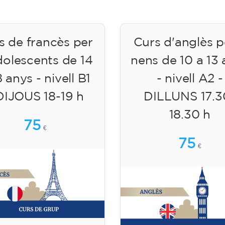
s de francès per
Curs d'anglès p
dolescents de 14
nens de 10 a 13
8 anys - nivell B1
- nivell A2 -
DIJOUS 18-19 h
DILLUNS 17.3
18.30 h
75
€
75
€