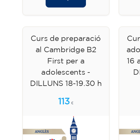
Curs de preparació
Cur
al Cambridge B2
ado
First per a
16 
adolescents -
D
DILLUNS 18-19.30 h
113
€