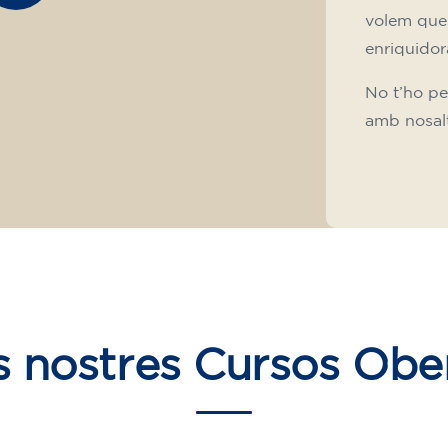
volem que
enriquidora
No t’ho pe
amb nosalt
s nostres
Cursos Obe