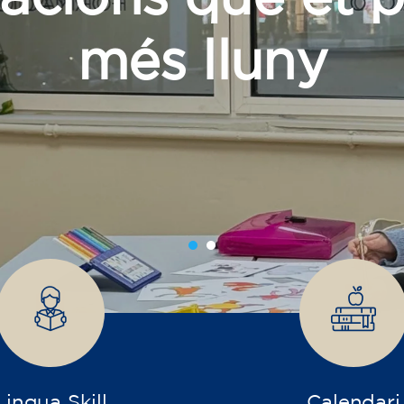
 fem créixer el 
Lingua Skill
Calendari