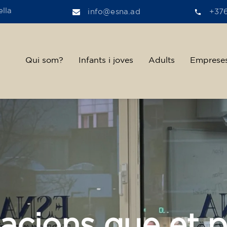
lla
info@esna.ad
+37
Qui som?
Infants i joves
Adults
Emprese