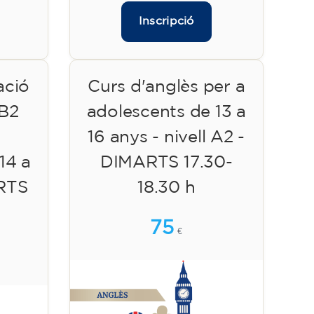
Inscripció
ació
Curs d'anglès per a
 B2
adolescents de 13 a
16 anys - nivell A2 -
14 a
DIMARTS 17.30-
ARTS
18.30 h
75
€