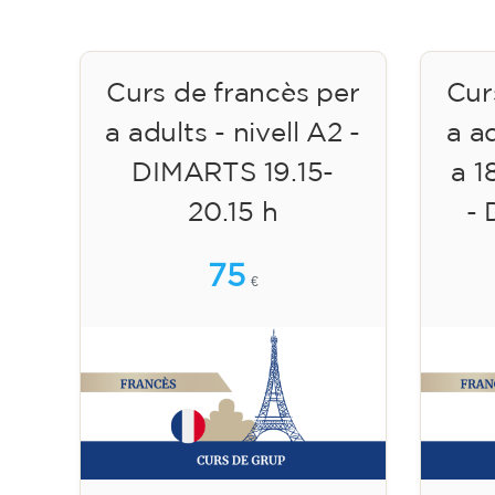
Curs de francès per
Cur
a adults - nivell A2 -
a a
DIMARTS 19.15-
a 1
20.15 h
- 
75
€