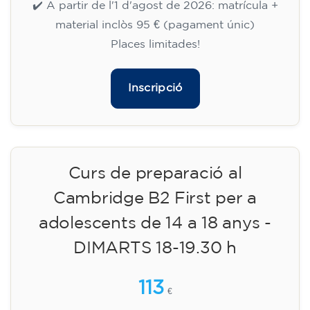
12 anys - nivell A1 - DIMECRES
17.30-18.30 h
75
€
09/09/2026
17:30
🏷️ Preu per mensualitat: 75 €