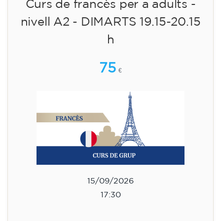
14/09/2026
17:30
🏷️ Preu per mensualitat: 75 €
✔️ Fins al 31 de juliol de 2026: matrícula
gratuïta (+ material 51 €, pagament únic)
✔️ A partir de l'1 d'agost de 2026: matrícula +
material inclòs 95 € (pagament únic)
Places limitades!
Inscripció