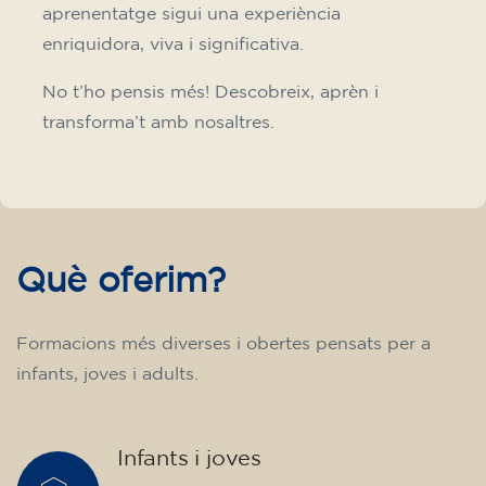
✔️ A partir de l'1 d'agost de 2026: matrícula +
material inclòs 95 € (pagament únic)
Places limitades!
Inscripció
Curs de francès per a
adolescents de 14 a 18 anys -
nivell B1 - DIJOUS 18-19 h
75
€