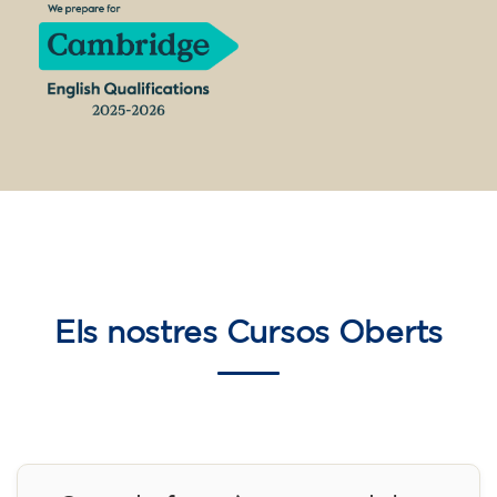
Inscripció
Curs d'anglès per a nens de 10 a
13 anys - nivell A2 - DILLUNS
17.30-18.30 h
75
€