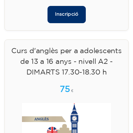
09/09/2026
17:30
🏷️ Preu per mensualitat: 113 €
✔️ Fins al 31 de juliol de 2026: matrícula
gratuïta (+ material 51 €, pagament únic)
✔️ A partir de l'1 d'agost de 2026: matrícula +
material inclòs 95 € (pagament únic)
Places limitades!