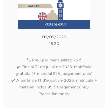
✔️ A partir de l'1 d'agost de 2026: matrícula +
material inclòs 95 € (pagament únic)
Places limitades!
Inscripció
Curs de preparació al
Cambridge B2 First per a
adolescents de 14 a 18 anys -
DIJOUS 18-19.30 h
113
€