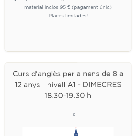
17.30-18.30 h
75
€
10/09/2026
17:30
🏷️ Preu per mensualitat: 75 €
✔️ Fins al 31 de juliol de 2026: matrícula
gratuïta (+ material 51 €, pagament únic)