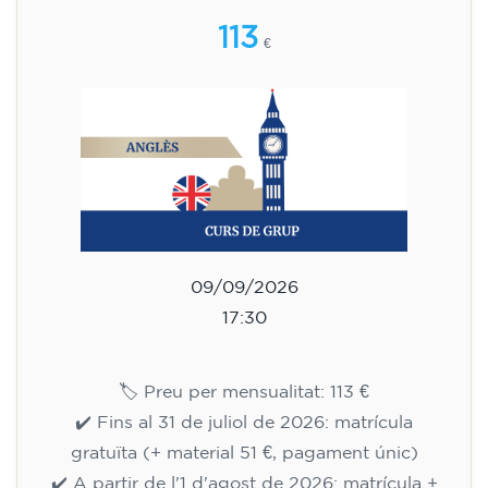
🏷️ Preu per mensualitat: 113 €
✔️ Fins al 31 de juliol de 2026: matrícula
gratuïta (+ material 51 €, pagament únic)
✔️ A partir de l'1 d'agost de 2026: matrícula +
material inclòs 95 € (pagament únic)
Places limitades!
Inscripció
Curs d'anglès per a nens de 10 a
13 anys - nivell A1 - DIJOUS