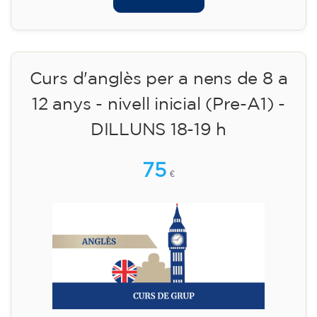
14/09/2026
18:30
🏷️ Preu per mensualitat: 75 €
✔️ Fins al 31 de juliol de 2026: matrícula
gratuïta (+ material 51 €, pagament únic)
✔️ A partir de l'1 d'agost de 2026: matrícula +
material inclòs 95 € (pagament únic)
Places limitades!