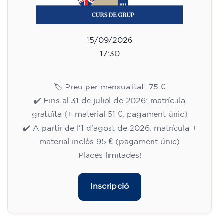
Inscripció
Curs d'anglès per a nens de 8 a
12 anys - nivell A1 - DIMECRES
18.30-19.30 h
75
€