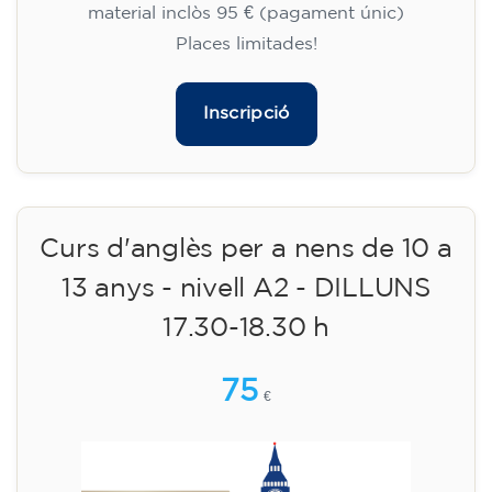
h
113
€
14/09/2026
18:00
🏷️ Preu per mensualitat: 113 €
✔️ Fins al 31 de juliol de 2026: matrícula