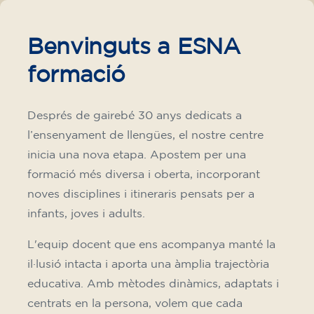
h
75
€
15/09/2026
17:30
🏷️ Preu per mensualitat: 75 €
✔️ Fins al 31 de juliol de 2026: matrícula
gratuïta (+ material 51 €, pagament únic)