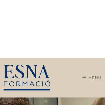
formació
Després de gairebé 30 anys dedicats a
l’ensenyament de llengües, el nostre centre
inicia una nova etapa. Apostem per una
formació més diversa i oberta, incorporant
noves disciplines i itineraris pensats per a
infants, joves i adults.
L'equip docent que ens acompanya manté la
il·lusió intacta i aporta una àmplia trajectòria
educativa. Amb mètodes dinàmics, adaptats i
centrats en la persona, volem que cada
aprenentatge sigui una experiència
enriquidora, viva i significativa.