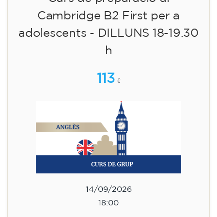
15/09/2026
18:00
🏷️ Preu per mensualitat: 113 €
✔️ Fins al 31 de juliol de 2026: matrícula
gratuïta (+ material 51 €, pagament únic)
✔️ A partir de l'1 d'agost de 2026: matrícula +
material inclòs 95 € (pagament únic)
Places limitades!
Inscripció