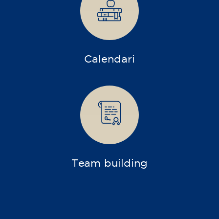
Els nostres
Cursos Oberts
Curs de francès per a adults -
nivell A2 - DIMARTS 19.15-20.15