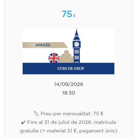
15/09/2026
17:30
🏷️ Preu per mensualitat: 75 €
✔️ Fins al 31 de juliol de 2026: matrícula
gratuïta (+ material 51 €, pagament únic)
✔️ A partir de l'1 d'agost de 2026: matrícula +
material inclòs 95 € (pagament únic)
Places limitades!
Inscripció
Curs d'anglès per a nens de 8 a