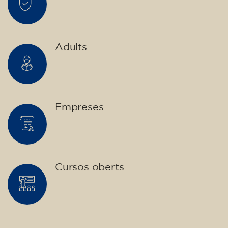
10/09/2026
18:00
🏷️ Preu per mensualitat: 75 €
✔️ Fins al 31 de juliol de 2026: matrícula
gratuïta (+ material 51 €, pagament únic)
✔️ A partir de l'1 d'agost de 2026: matrícula +
material inclòs 95 € (pagament únic)
Places limitades!