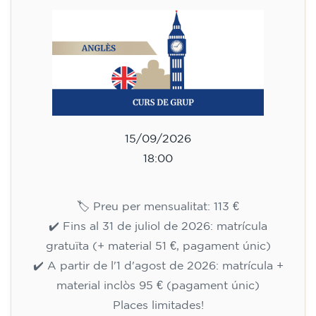
✔️ Fins al 31 de juliol de 2026: matrícula
gratuïta (+ material 51 €, pagament únic)
✔️ A partir de l'1 d'agost de 2026: matrícula +
material inclòs 95 € (pagament únic)
Places limitades!
Inscripció
Curs d'anglès per a adults -
nivell B1 - DIMECRES 17.30-19 h
113
€