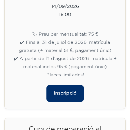
Inscripció
Curs de preparació al
Cambridge B2 First per a
adolescents de 14 a 18 anys -
DIMARTS 18-19.30 h
113
€