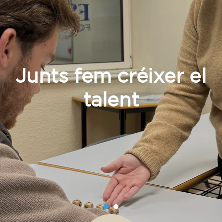
No t’ho pensis més! Descobreix, aprèn i
transforma’t amb nosaltres.
Què oferim?
Formacions més diverses i obertes pensats per a
infants, joves i adults.
Infants i joves