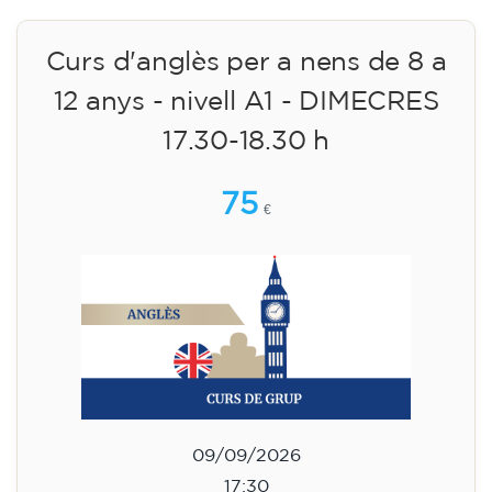
09/09/2026
18:30
🏷️ Preu per mensualitat: 75 €
✔️ Fins al 31 de juliol de 2026: matrícula
gratuïta (+ material 51 €, pagament únic)
✔️ A partir de l'1 d'agost de 2026: matrícula +
material inclòs 95 € (pagament únic)
Places limitades!
Inscripció