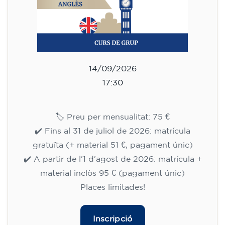
gratuïta (+ material 51 €, pagament únic)
✔️ A partir de l'1 d'agost de 2026: matrícula +
material inclòs 95 € (pagament únic)
Places limitades!
Inscripció
Curs d'anglès per a adolescents
de 13 a 16 anys - nivell A2 -
DILLUNS 18.30-19.30
75
€