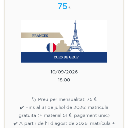
🏷️ Preu per mensualitat: 75 €
✔️ Fins al 31 de juliol de 2026: matrícula
gratuïta (+ material 51 €, pagament únic)
✔️ A partir de l'1 d'agost de 2026: matrícula +
material inclòs 95 € (pagament únic)
Places limitades!
Inscripció
Curs de preparació al
Cambridge B2 First per a
adolescents - DILLUNS 18-19.30