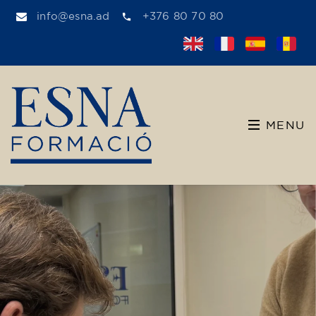
info@esna.ad
+376 80 70 80
MENU