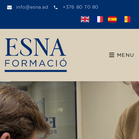
info@esna.ad
+376 80 70 80
MENU