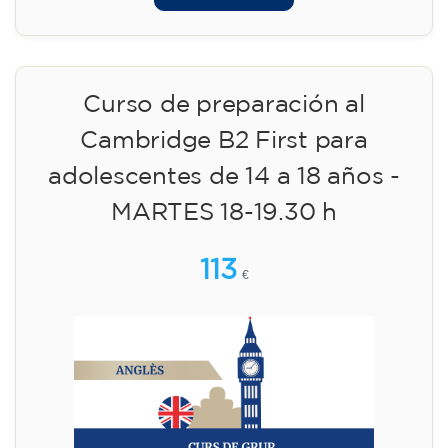
15/09/2026
17:30
🏷️ Precio por mensualidad: 75 €
✔️ Hasta el 31 de julio de 2026: matrícula
gratuita (+ material 51 €, pago único)
✔️ A partir del 1 de agosto de 2026: matrícula
+ material incluido 95 € (pago único)
¡Plazas limitadas!
Inscripción