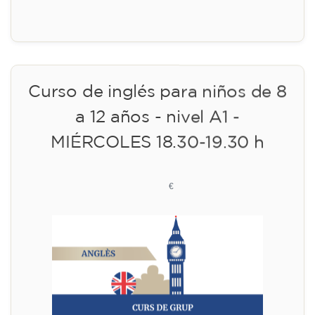
09/09/2026
18:00
🏷️ Precio por mensualidad: 113 €
✔️ Hasta el 31 de julio de 2026: matrícula
gratuita (+ material 51 €, pago único)
✔️ A partir del 1 de agosto de 2026: matrícula
+ material incluido 95 € (pago único)
¡Plazas limitadas!
Inscripción