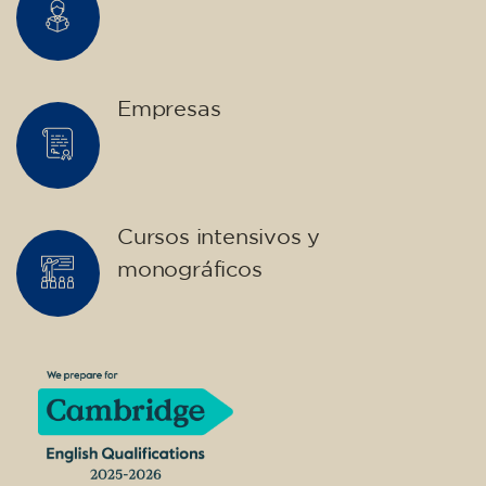
✔️ Hasta el 31 de julio de 2026: matrícula
gratuita (+ material 51 €, pago único)
✔️ A partir del 1 de agosto de 2026: matrícula
+ material incluido 95 € (pago único)
¡Plazas limitadas!
Inscripción
Curso de francés para
adolescentes de 14 a 18 años -
nivel B1 - JUEVES 18-19 h
75
€