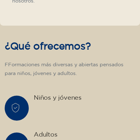
Curso de francés para adultos -
nivel A2 -MARTES- 19.15-20.15 h
75
€
15/09/2026
17:30
🏷️ Precio por mensualidad: 75 €