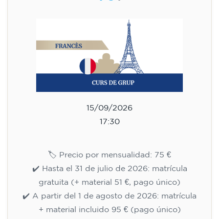
¡Plazas limitadas!
Inscripción
Curso de inglés para niños de
10 a 13 años - nivel A2 - LUNES
17.30-18.30 h
75
€