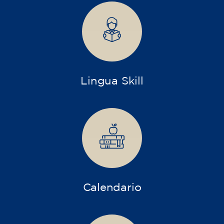
sea una experiencia enriquecedora, viva y
significativa.
Descubre, aprende y transfórmate con
nosotros.
¿Qué ofrecemos?
FFormaciones más diversas y abiertas pensados
para niños, jóvenes y adultos.
Niños y jóvenes