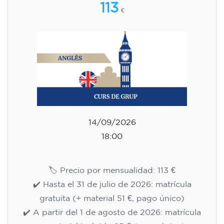
+ material incluido 95 € (pago único)
¡Plazas limitadas!
Inscripción
Curso de preparación al
Cambridge B2 First para
adolescentes de 14 a 18 años -
MARTES 18-19.30 h
113
€