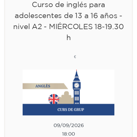
🏷️ Precio por mensualidad: 75 €
✔️ Hasta el 31 de julio de 2026: matrícula
gratuita (+ material 51 €, pago único)
✔️ A partir del 1 de agosto de 2026: matrícula
+ material incluido 95 € (pago único)
¡Plazas limitadas!
Inscripción
Curso de preparación al
Cambridge B2 First para