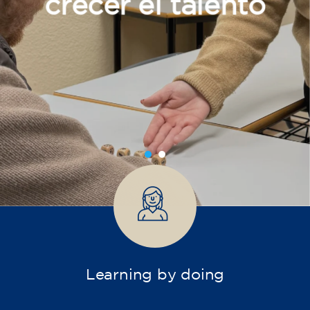
formación
Después de 30 años dedicados a la enseñanza
de lenguas, nuestro centro inicia una nueva
etapa. ESNA SLU, Escuela de negocios de
Andorra, es una entidad dedicada a la
formación y la educación, con un enfoque
práctico, actual y adaptado a las necesidades
de las personas. Apostamos por una
formación más diversa y abierta, incorporando
nuevas disciplinas e itinerarios pensados para
niños, jóvenes y adultos.
El equipo docente que nos acompaña aplica
métodos dinámicos, adaptados y centrados en
la persona. Queremos que cada aprendizaje