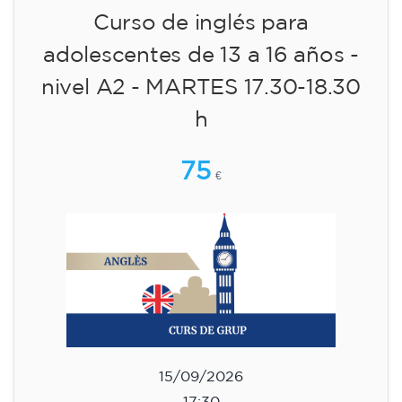
17:30
🏷️ Precio por mensualidad: 75 €
✔️ Hasta el 31 de julio de 2026: matrícula
gratuita (+ material 51 €, pago único)
✔️ A partir del 1 de agosto de 2026: matrícula
+ material incluido 95 € (pago único)
¡Plazas limitadas!
Inscripción
Curso de inglés para adultos -
nivel B1 - MIÉRCOLES 17.30-19 h