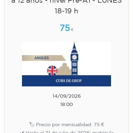
🏷️ Precio por mensualidad: 113 €
✔️ Hasta el 31 de julio de 2026: matrícula
gratuita (+ material 51 €, pago único)
✔️ A partir del 1 de agosto de 2026: matrícula
+ material incluido 95 € (pago único)
¡Plazas limitadas!
Inscripción
Curso de inglés para
adolescentes de 13 a 16 años -
nivel A2 - LUNES 18.30-19.30