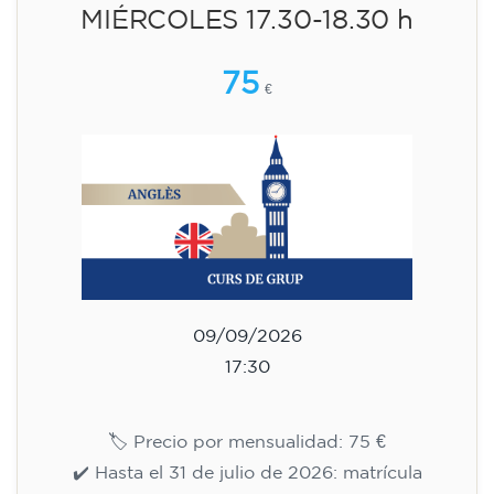
✔️ A partir del 1 de agosto de 2026: matrícula
+ material incluido 95 € (pago único)
¡Plazas limitadas!
Inscripción
Curso de inglés para niños de 8
a 12 años - nivel A1 -
MIÉRCOLES 18.30-19.30 h
75
€