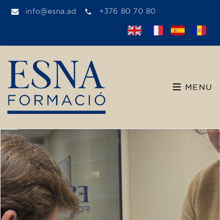
info@esna.ad
+376 80 70 80
MENU