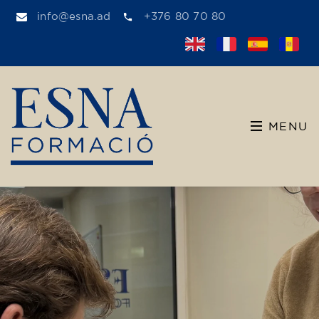
info@esna.ad
+376 80 70 80
MENU