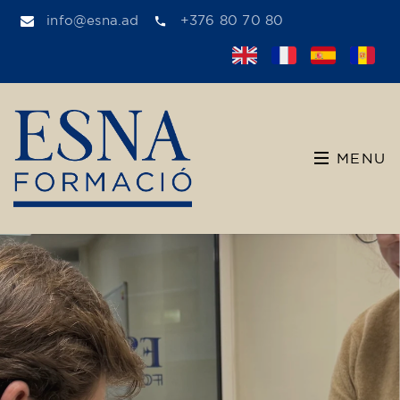
info@esna.ad
+376 80 70 80
MENU