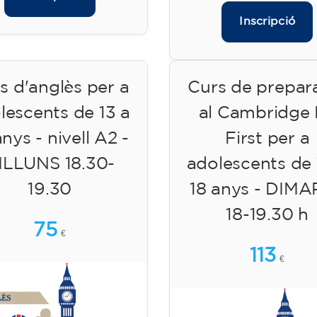
Inscripció
s d'anglès per a
Curs de prepar
lescents de 13 a
al Cambridge
anys - nivell A2 -
First per a
ILLUNS 18.30-
adolescents de 
19.30
18 anys - DIM
18-19.30 h
75
€
113
€