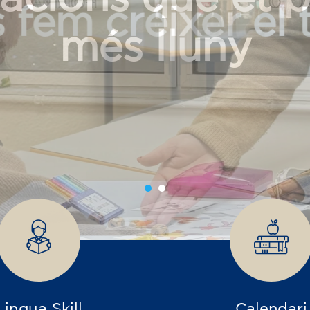
 fem créixer el 
Lingua Skill
Calendari