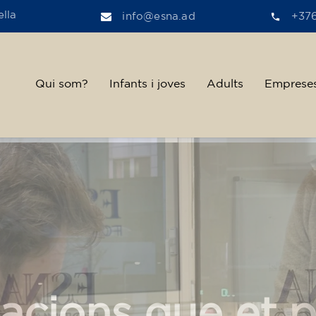
lla
info@esna.ad
+37
Qui som?
Infants i joves
Adults
Emprese