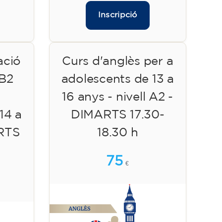
Inscripció
ació
Curs d'anglès per a
 B2
adolescents de 13 a
16 anys - nivell A2 -
14 a
DIMARTS 17.30-
ARTS
18.30 h
75
€