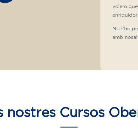
volem que
enriquidora
No t’ho pe
amb nosalt
s nostres
Cursos Obe