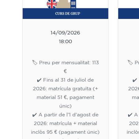
14/09/2026
18:00
🏷️ Preu per mensualitat: 113
🏷️ 
€
✔️ Fins al 31 de juliol de
✔️ 
2026: matrícula gratuïta (+
2026
material 51 €, pagament
ma
únic)
✔️ A partir de l'1 d'agost de
✔️ A
2026: matrícula + material
2026
inclòs 95 € (pagament únic)
incl