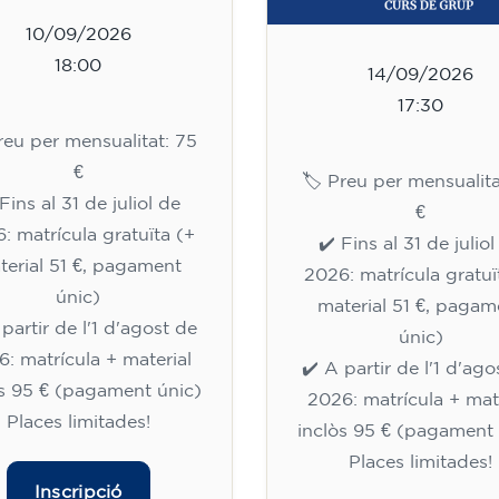
10/09/2026
18:00
14/09/2026
17:30
Preu per mensualitat: 75
€
🏷️ Preu per mensualita
Fins al 31 de juliol de
€
: matrícula gratuïta (+
✔️ Fins al 31 de julio
terial 51 €, pagament
2026: matrícula gratuï
únic)
material 51 €, pagam
 partir de l'1 d'agost de
únic)
: matrícula + material
✔️ A partir de l'1 d'ago
òs 95 € (pagament únic)
2026: matrícula + mat
Places limitades!
inclòs 95 € (pagament 
Places limitades!
Inscripció