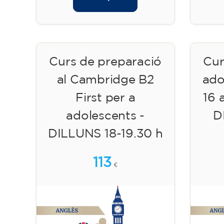
Curs de preparació
Cur
al Cambridge B2
ado
First per a
16 
adolescents -
D
DILLUNS 18-19.30 h
113
€