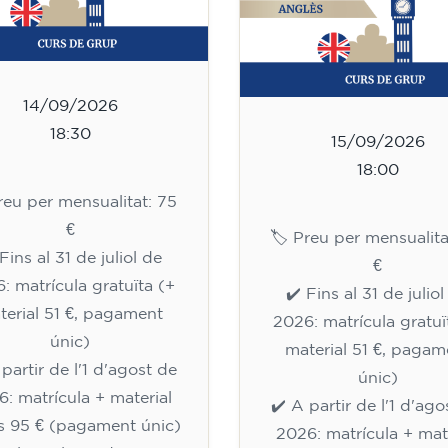
14/09/2026
18:30
15/09/2026
18:00
Preu per mensualitat: 75
€
🏷️ Preu per mensualita
Fins al 31 de juliol de
€
: matrícula gratuïta (+
✔️ Fins al 31 de julio
terial 51 €, pagament
2026: matrícula gratuï
únic)
material 51 €, pagam
 partir de l'1 d'agost de
únic)
: matrícula + material
✔️ A partir de l'1 d'ago
òs 95 € (pagament únic)
2026: matrícula + mat