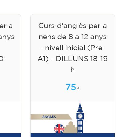
er a
Curs d'anglès per a
 anys
nens de 8 a 12 anys
- nivell inicial (Pre-
0-
A1) - DILLUNS 18-19
h
75
€