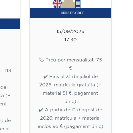
15/09/2026
17:30
🏷️ Preu per mensualitat: 75
€
t: 113
✔️ Fins al 31 de juliol de
2026: matrícula gratuïta (+
l de
material 51 €, pagament
ta (+
únic)
ent
✔️ A partir de l'1 d'agost de
2026: matrícula + material
st de
inclòs 95 € (pagament únic)
erial