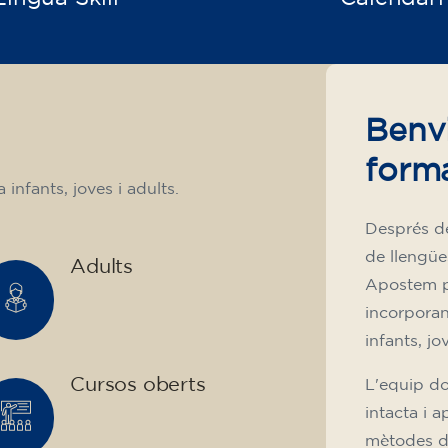
Benv
form
infants, joves i adults.
Després d
de llengüe
Adults
Apostem pe
incorporant
infants, jo
Cursos oberts
L'equip do
intacta i 
mètodes di