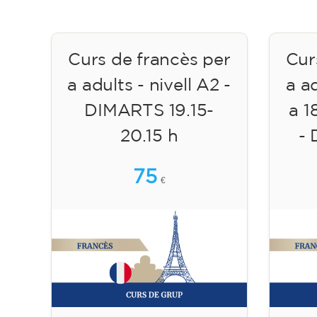
Curs de francès per
Cur
a adults - nivell A2 -
a a
DIMARTS 19.15-
a 1
20.15 h
- 
75
€