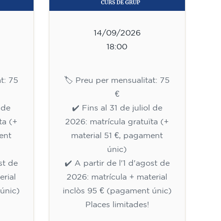
14/09/2026
18:00
t: 75
🏷️ Preu per mensualitat: 75
€
l de
✔️ Fins al 31 de juliol de
ta (+
2026: matrícula gratuïta (+
ent
material 51 €, pagament
únic)
st de
✔️ A partir de l'1 d'agost de
erial
2026: matrícula + material
únic)
inclòs 95 € (pagament únic)
Places limitades!