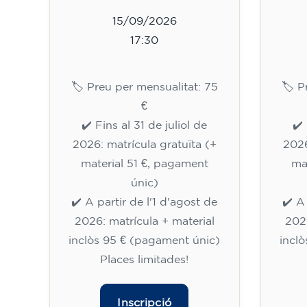
15/09/2026
17:30
🏷️ Preu per mensualitat: 75
🏷️ 
€
✔️ Fins al 31 de juliol de
✔️ 
2026: matrícula gratuïta (+
2026
material 51 €, pagament
ma
únic)
✔️ A partir de l'1 d'agost de
✔️ A
2026: matrícula + material
2026
inclòs 95 € (pagament únic)
incl
Places limitades!
Inscripció