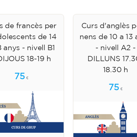
s de francès per
Curs d'anglès p
dolescents de 14
nens de 10 a 13
8 anys - nivell B1
- nivell A2 -
DIJOUS 18-19 h
DILLUNS 17.3
18.30 h
75
€
75
€