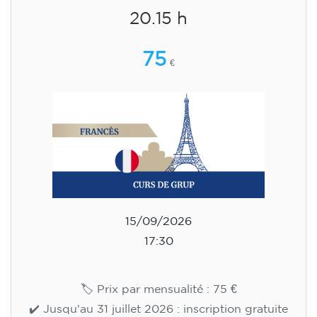
Cours de français pour adultes
- niveau A2 -THURSDAY 19.15-
20.15 h
75
€