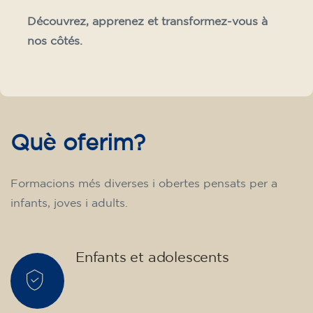
Notre équipe pédagogique s’appuie sur des
méthodes dynamiques, personnalisées et
résolument orientées vers l’apprenant. Nous
voulons que chaque formation devienne une
expérience enrichissante, vivante et porteuse
de sens.
Découvrez, apprenez et transformez-vous à
nos côtés.
Què oferim?
Formacions més diverses i obertes pensats per a