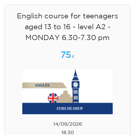
materials included €95 (one-off payment)
Limited places!
Registration
English course for teenagers
aged 13 to 16 - level A2 -
MONDAY 6.30-7.30 pm
75
€