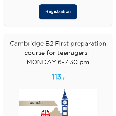
🏷️ Prix par mensualité : 75 €
✔️ Jusqu'au 31 juillet 2026 : inscription gratuite
(+ matériel 51 €, paiement unique)
✔️ À partir du 1ᵉʳ août 2026 : inscription +
matériel inclus 95 € (paiement unique)
Places limitées !
Registration
Cambridge B2 First preparation
course for teenagers -
MONDAY 6-7.30 pm