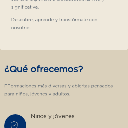
10/09/2026
18:00
🏷️ Precio por mensualidad: 75 €
✔️ Hasta el 31 de julio de 2026: matrícula
gratuita (+ material 51 €, pago único)
✔️ A partir del 1 de agosto de 2026: matrícula
+ material incluido 95 € (pago único)