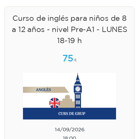
+ material incluido 95 € (pago único)
¡Plazas limitadas!
Inscripción
Curso de preparación al
Cambridge B2 First para
adolescentes de 14 a 18 años -
MARTES 18-19.30 h
113
€