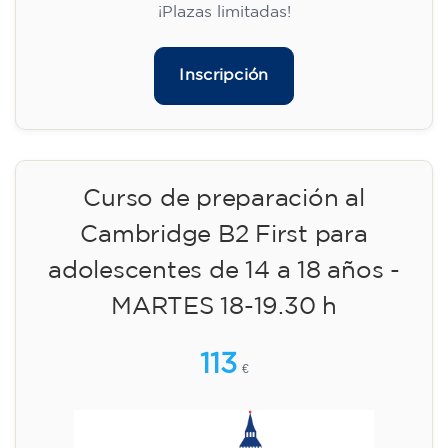
17:30
🏷️ Precio por mensualidad: 75 €
✔️ Hasta el 31 de julio de 2026: matrícula
gratuita (+ material 51 €, pago único)
✔️ A partir del 1 de agosto de 2026: matrícula
+ material incluido 95 € (pago único)
¡Plazas limitadas!
Inscripción
Curso de inglés para adultos -
nivel B1 - MIÉRCOLES 17.30-19 h