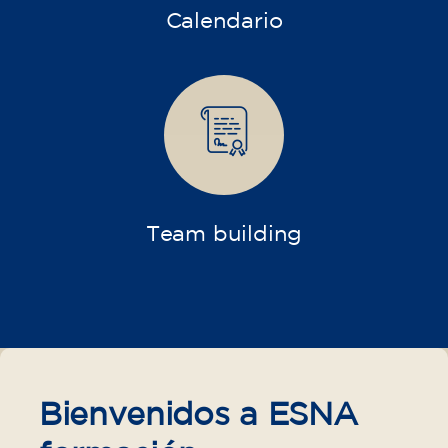
Curso de francés para adultos -
nivel A2 -MARTES- 19.15-20.15 h
75
€
15/09/2026
17:30
🏷️ Precio por mensualidad: 75 €