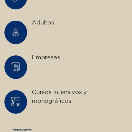
¡Plazas limitadas!
Inscripción
Curso de inglés para niños de
10 a 13 años - nivel A2 - LUNES
17.30-18.30 h
75
€