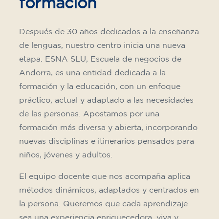
✔️ Hasta el 31 de julio de 2026: matrícula
gratuita (+ material 51 €, pago único)
✔️ A partir del 1 de agosto de 2026: matrícula
+ material incluido 95 € (pago único)
¡Plazas limitadas!
Inscripción
Curso de francés para
adolescentes de 14 a 18 años -
nivel B1 - JUEVES 18-19 h
75
€