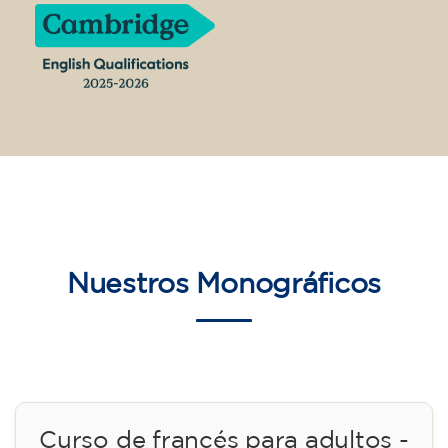
14/09/2026
17:30
🏷️ Precio por mensualidad: 75 €
✔️ Hasta el 31 de julio de 2026: matrícula
gratuita (+ material 51 €, pago único)
✔️ A partir del 1 de agosto de 2026: matrícula
+ material incluido 95 € (pago único)
¡Plazas limitadas!
Inscripción