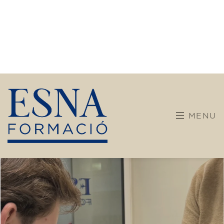
sea una experiencia enriquecedora, viva y
significativa.
Descubre, aprende y transfórmate con
nosotros.
¿Qué ofrecemos?
FFormaciones más diversas y abiertas pensados
para niños, jóvenes y adultos.
Niños y jóvenes