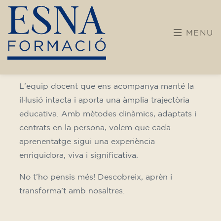
formació
Després de gairebé 30 anys dedicats a
l’ensenyament de llengües, el nostre centre
inicia una nova etapa. Apostem per una
formació més diversa i oberta, incorporant
noves disciplines i itineraris pensats per a
infants, joves i adults.
L'equip docent que ens acompanya manté la
il·lusió intacta i aporta una àmplia trajectòria
educativa. Amb mètodes dinàmics, adaptats i
centrats en la persona, volem que cada
aprenentatge sigui una experiència
enriquidora, viva i significativa.