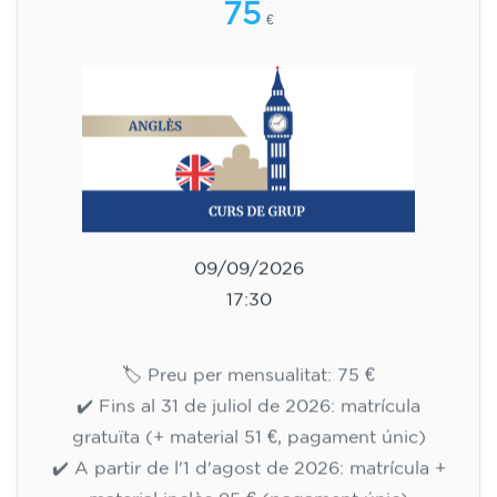
12 anys - nivell A1 - DIMECRES
17.30-18.30 h
75
€
09/09/2026
17:30
🏷️ Preu per mensualitat: 75 €