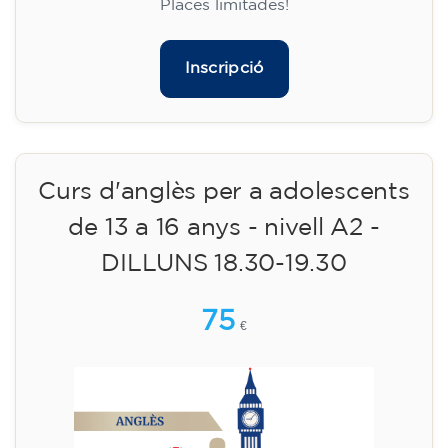
gratuïta (+ material 51 €, pagament únic)
✔️ A partir de l'1 d'agost de 2026: matrícula +
material inclòs 95 € (pagament únic)
Places limitades!
Inscripció
Curs d'anglès per a adolescents
de 13 a 16 anys - nivell A2 -
DILLUNS 18.30-19.30
75
€