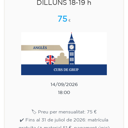
Curs d'anglès per a nens de 8 a
12 anys - nivell inicial (Pre-A1) -
DILLUNS 18-19 h
75
€
14/09/2026
18:00