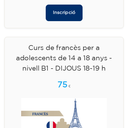
✔️ A partir de l'1 d'agost de 2026: matrícula +
material inclòs 95 € (pagament únic)
Places limitades!
Inscripció
Curs de francès per a
adolescents de 14 a 18 anys -
nivell B1 - DIJOUS 18-19 h
75
€