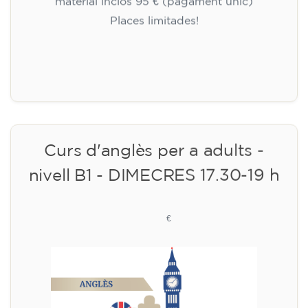
✔️ Fins al 31 de juliol de 2026: matrícula
gratuïta (+ material 51 €, pagament únic)
✔️ A partir de l'1 d'agost de 2026: matrícula +
material inclòs 95 € (pagament únic)
Places limitades!
Inscripció
Curs d'anglès per a adults -
nivell B1 - DIMECRES 17.30-19 h
113
€