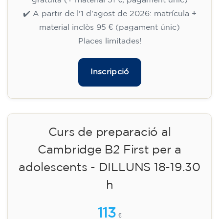
🏷️ Preu per mensualitat: 75 €
✔️ Fins al 31 de juliol de 2026: matrícula
gratuïta (+ material 51 €, pagament únic)
✔️ A partir de l'1 d'agost de 2026: matrícula +
material inclòs 95 € (pagament únic)
Places limitades!
Inscripció
Curs de preparació al
Cambridge B2 First per a
adolescents - DILLUNS 18-19.30