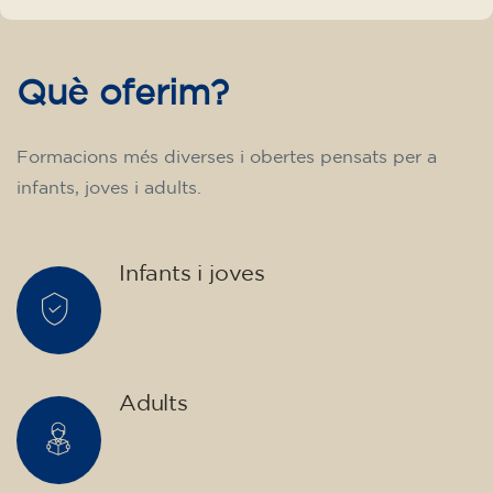
No t’ho pensis més! Descobreix, aprèn i
transforma’t amb nosaltres.
Què oferim?
Formacions més diverses i obertes pensats per a
infants, joves i adults.
Infants i joves