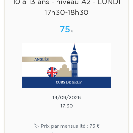
14/09/2026
18:00
🏷️ Prix par mensualité : 113 €
✔️ Jusqu'au 31 juillet 2026 : inscription gratuite
(+ matériel 51 €, paiement unique)
✔️ À partir du 1ᵉʳ août 2026 : inscription +
matériel inclus 95 € (paiement unique)
Places limitées !
Inscription
Cours d'anglais pour