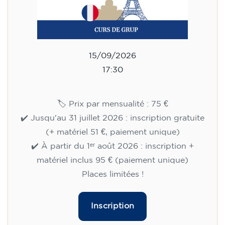
matériel inclus 95 € (paiement unique)
Places limitées !
Inscription
Cours d'anglais pour enfants de
8 à 12 ans - niveau débutant
(Pre-A1) - LUNDI 18h-19h
75
€