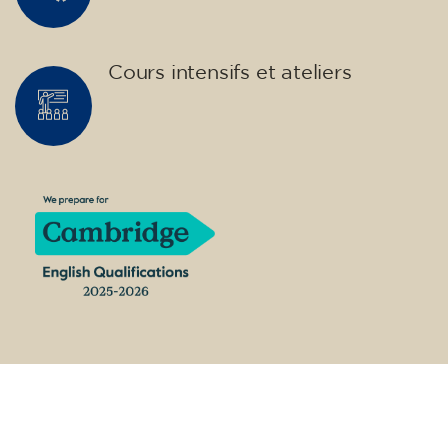
🏷️ Prix par mensualité : 75 €
✔️ Jusqu'au 31 juillet 2026 : inscription gratuite
(+ matériel 51 €, paiement unique)
✔️ À partir du 1ᵉʳ août 2026 : inscription +
matériel inclus 95 € (paiement unique)
Places limitées !
Inscription
Cours d'anglais pour enfants de
10 à 13 ans - niveau A2 - LUNDI
17h30-18h30