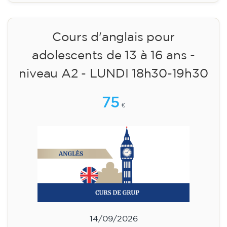
15/09/2026
17:30
🏷️ Prix par mensualité : 75 €
✔️ Jusqu'au 31 juillet 2026 : inscription gratuite
(+ matériel 51 €, paiement unique)
✔️ À partir du 1ᵉʳ août 2026 : inscription +
matériel inclus 95 € (paiement unique)
Places limitées !