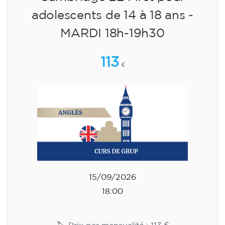
09/09/2026
17:30
🏷️ Prix par mensualité : 75 €
✔️ Jusqu'au 31 juillet 2026 : inscription gratuite
(+ matériel 51 €, paiement unique)
✔️ À partir du 1ᵉʳ août 2026 : inscription +
matériel inclus 95 € (paiement unique)
Places limitées !
Inscription