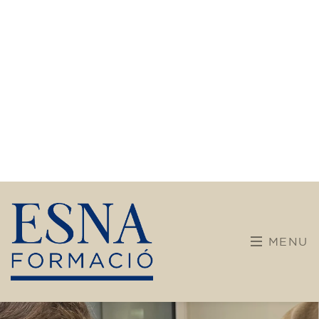
formació
Après plus de trente ans consacrés à
l’enseignement des langues, notre centre ouvre
une nouvelle page de son histoire. ESNA SLU,
École de commerce d’Andorre, est aujourd’hui
une structure dédiée à la formation et à
l’éducation, avec une approche moderne,
pratique et centrée sur les besoins réels des
personnes.
Nous nous engageons dans une offre de
formation plus variée et ouverte, intégrant de
nouvelles disciplines et des parcours conçus
pour les enfants, les adolescents et les adultes.