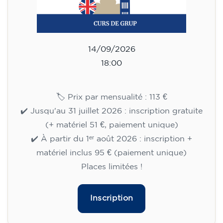
matériel inclus 95 € (paiement unique)
Places limitées !
Inscription
Cours d'anglais pour
adolescents de 13 à 16 ans -
niveau A2 - MARDI 17h30-
18h30
75
€