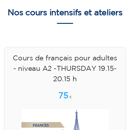
75
€
14/09/2026
17:30
🏷️ Prix par mensualité : 75 €
✔️ Jusqu'au 31 juillet 2026 : inscription gratuite
(+ matériel 51 €, paiement unique)
✔️ À partir du 1ᵉʳ août 2026 : inscription +