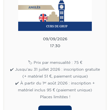
✔️ À partir du 1ᵉʳ août 2026 : inscription +
matériel inclus 95 € (paiement unique)
Places limitées !
Inscription
Cours d'anglais pour
adolescents de 13 à 16 ans -
niveau A2 - MERCREDI 18h-
19h30
113
€