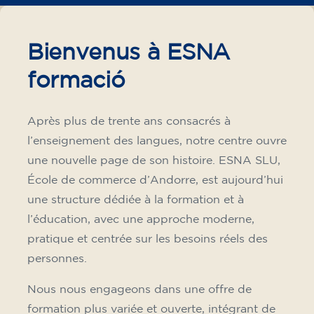
Cours de français pour adultes
- niveau A2 -THURSDAY 19.15-
20.15 h
75
€