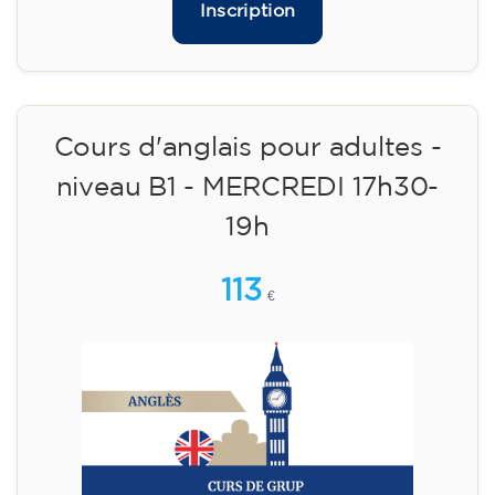
09/09/2026
18:00
🏷️ Prix par mensualité : 113 €
✔️ Jusqu'au 31 juillet 2026 : inscription gratuite
(+ matériel 51 €, paiement unique)
✔️ À partir du 1ᵉʳ août 2026 : inscription +
matériel inclus 95 € (paiement unique)