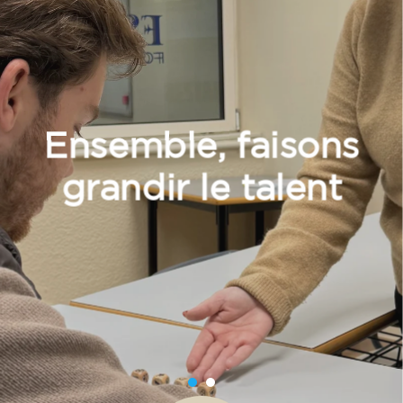
Notre équipe pédagogique s’appuie sur des
méthodes dynamiques, personnalisées et
résolument orientées vers l’apprenant. Nous
voulons que chaque formation devienne une
expérience enrichissante, vivante et porteuse
de sens.
Découvrez, apprenez et transformez-vous à
nos côtés.
Què oferim?
Formacions més diverses i obertes pensats per a