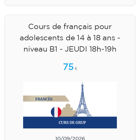
14/09/2026
18:00
🏷️ Prix par mensualité : 75 €
✔️ Jusqu'au 31 juillet 2026 : inscription gratuite
(+ matériel 51 €, paiement unique)
✔️ À partir du 1ᵉʳ août 2026 : inscription +
matériel inclus 95 € (paiement unique)
Places limitées !
Inscription