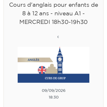
10/09/2026
17:30
🏷️ Prix par mensualité : 75 €
✔️ Jusqu'au 31 juillet 2026 : inscription gratuite
(+ matériel 51 €, paiement unique)
✔️ À partir du 1ᵉʳ août 2026 : inscription +
matériel inclus 95 € (paiement unique)
Places limitées !
Inscription