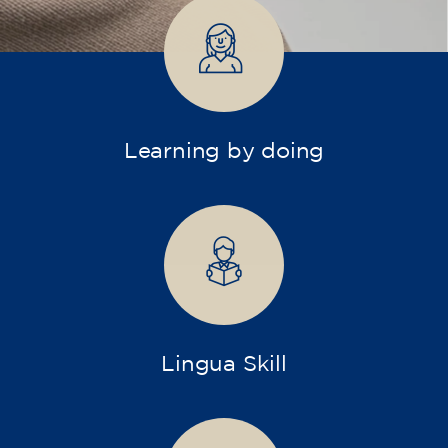
infants, joves i adults.
Enfants et adolescents
Adultes
Entreprises
Cours intensifs et ateliers